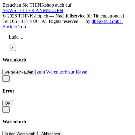
Besuchen Sie THINKshop auch auf:
NEWSLETTER ANMELDEN
© 2026
THINKshop.ch —
Nachfüllservice für
Tintenpatronen |
Tel.: 061 315 1020
|
All Rights reserved —
by
dbFakt® GmbH
Back to Top
Lade ...
×
Warenkorb
zum Warenkorb
zur Kasse
weiter einkaufen
×
Error
OK
×
Warenkorb
in den Warenkorb
Abbrechen