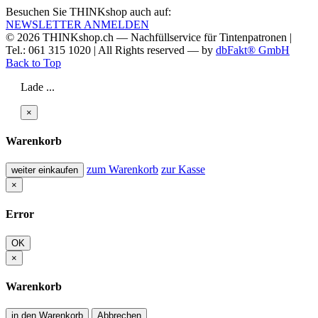
Besuchen Sie THINKshop auch auf:
NEWSLETTER ANMELDEN
© 2026
THINKshop.ch —
Nachfüllservice für
Tintenpatronen |
Tel.: 061 315 1020
|
All Rights reserved —
by
dbFakt® GmbH
Back to Top
Lade ...
×
Warenkorb
zum Warenkorb
zur Kasse
weiter einkaufen
×
Error
OK
×
Warenkorb
in den Warenkorb
Abbrechen