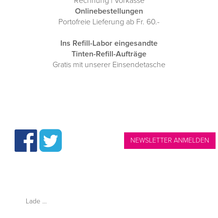
Rechnung | Vorkasse
Onlinebestellungen
Portofreie Lieferung ab Fr. 60.-
Ins Refill-Labor eingesandte
Tinten-Refill-Aufträge
Gratis mit unserer Einsendetasche
NEWSLETTER ANMELDEN
THINKshop.ch —
Tintenpatronen | Tel.: 061 315 1020
Lade ...