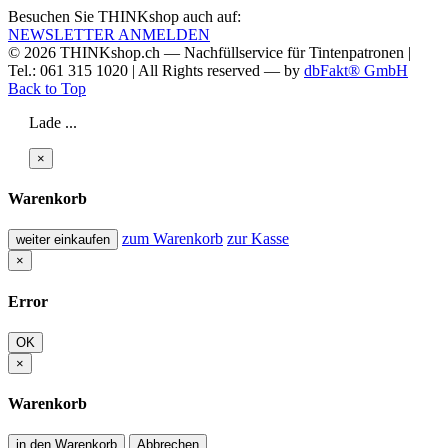
Besuchen Sie THINKshop auch auf:
NEWSLETTER ANMELDEN
© 2026
THINKshop.ch —
Nachfüllservice für
Tintenpatronen |
Tel.: 061 315 1020
|
All Rights reserved —
by
dbFakt® GmbH
Back to Top
Lade ...
×
Warenkorb
zum Warenkorb
zur Kasse
weiter einkaufen
×
Error
OK
×
Warenkorb
in den Warenkorb
Abbrechen