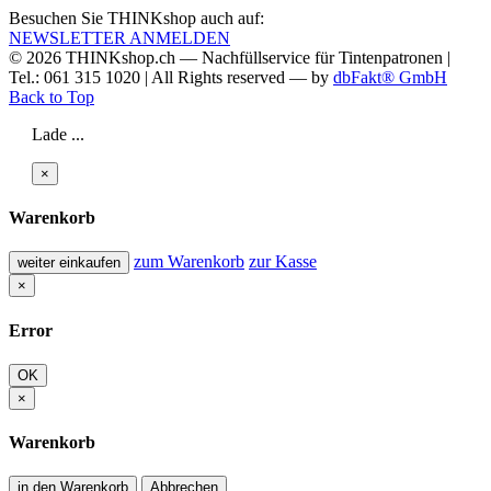
Besuchen Sie THINKshop auch auf:
NEWSLETTER ANMELDEN
© 2026
THINKshop.ch —
Nachfüllservice für
Tintenpatronen |
Tel.: 061 315 1020
|
All Rights reserved —
by
dbFakt® GmbH
Back to Top
Lade ...
×
Warenkorb
zum Warenkorb
zur Kasse
weiter einkaufen
×
Error
OK
×
Warenkorb
in den Warenkorb
Abbrechen