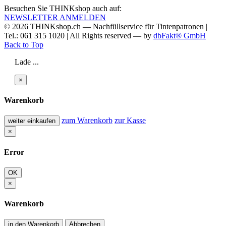
Besuchen Sie THINKshop auch auf:
NEWSLETTER ANMELDEN
© 2026
THINKshop.ch —
Nachfüllservice für
Tintenpatronen |
Tel.: 061 315 1020
|
All Rights reserved —
by
dbFakt® GmbH
Back to Top
Lade ...
×
Warenkorb
zum Warenkorb
zur Kasse
weiter einkaufen
×
Error
OK
×
Warenkorb
in den Warenkorb
Abbrechen