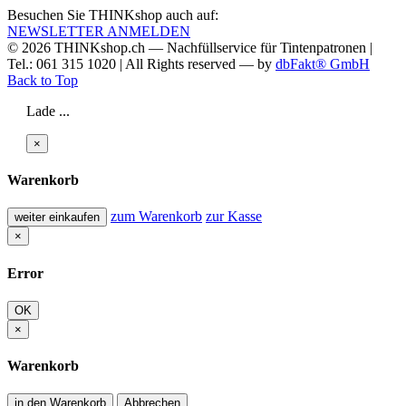
Besuchen Sie THINKshop auch auf:
NEWSLETTER ANMELDEN
© 2026
THINKshop.ch —
Nachfüllservice für
Tintenpatronen |
Tel.: 061 315 1020
|
All Rights reserved —
by
dbFakt® GmbH
Back to Top
Lade ...
×
Warenkorb
zum Warenkorb
zur Kasse
weiter einkaufen
×
Error
OK
×
Warenkorb
in den Warenkorb
Abbrechen