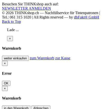
Besuchen Sie THINKshop auch auf:
NEWSLETTER ANMELDEN
© 2026
THINKshop.ch —
Nachfüllservice für
Tintenpatronen |
Tel.: 061 315 1020
|
All Rights reserved —
by
dbFakt® GmbH
Back to Top
Lade ...
×
Warenkorb
zum Warenkorb
zur Kasse
weiter einkaufen
×
Error
OK
×
Warenkorb
in den Warenkorb
Abbrechen