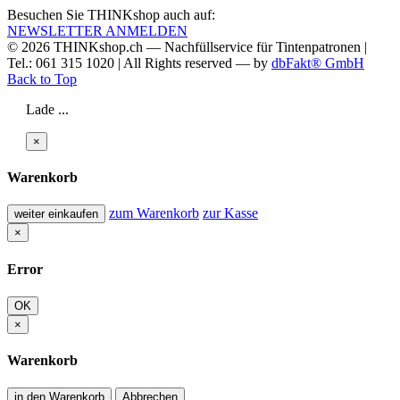
Besuchen Sie THINKshop auch auf:
NEWSLETTER ANMELDEN
© 2026
THINKshop.ch —
Nachfüllservice für
Tintenpatronen |
Tel.: 061 315 1020
|
All Rights reserved —
by
dbFakt® GmbH
Back to Top
Lade ...
×
Warenkorb
zum Warenkorb
zur Kasse
weiter einkaufen
×
Error
OK
×
Warenkorb
in den Warenkorb
Abbrechen