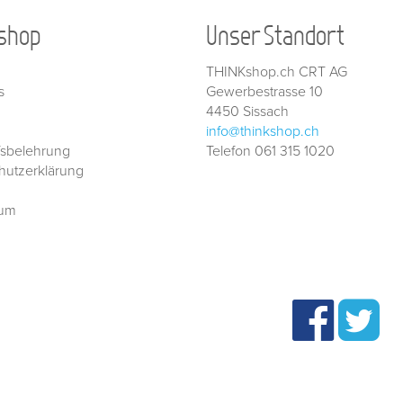
shop
Unser Standort
THINKshop.ch CRT AG
s
Gewerbestrasse 10
4450 Sissach
info@thinkshop.ch
fsbelehrung
Telefon 061 315 1020
hutzerklärung
sum
Besuchen Sie THINKshop auch auf:
© 2026
THINKshop.ch —
Nachfüllservice für
Tintenpatronen | Te