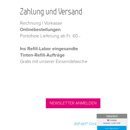
Zahlung und Versand
Rechnung | Vorkasse
Onlinebestellungen
Portofreie Lieferung ab Fr. 60.-
Ins Refill-Labor eingesandte
Tinten-Refill-Aufträge
Gratis mit unserer Einsendetasche
NEWSLETTER ANMELDEN
Warenkorb
0
Artikel
l.: 061 315 1020
|
All Rights reserved —
by
dbFakt® GmbH
Summe:
0.00
CHF
zum Warenkorb