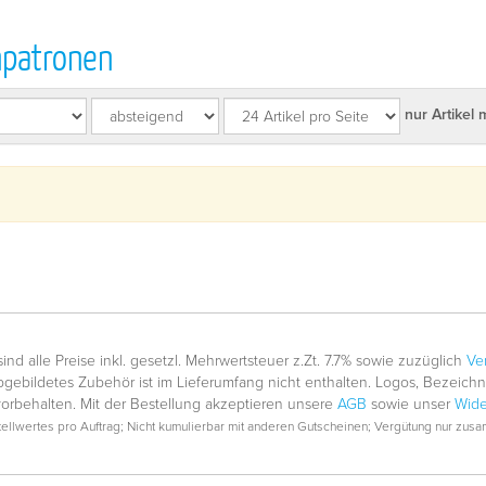
npatronen
nur Artikel 
nd alle Preise inkl. gesetzl. Mehrwertsteuer z.Zt. 7.7% sowie zuzüglich
Ve
gebildetes Zubehör ist im Lieferumfang nicht enthalten. Logos, Bezeic
vorbehalten. Mit der Bestellung akzeptieren unsere
AGB
sowie unser
Wide
llwertes pro Auftrag; Nicht kumulierbar mit anderen Gutscheinen; Vergütung nur zusam