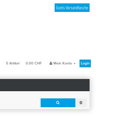
Gratis Versandtasche
b
0
Artikel
0.00
CHF
Mein Konto
Login