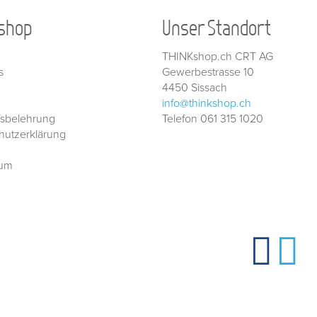
shop
Unser Standort
THINKshop.ch CRT AG
s
Gewerbestrasse 10
4450 Sissach
info@thinkshop.ch
fsbelehrung
Telefon 061 315 1020
hutzerklärung
sum
Besuchen Sie THINKshop auch auf:
© 2026
THINKshop.ch —
Nachfüllservice für
Tintenpatronen | Te