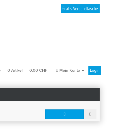
Gratis Versandtasche
b
0
Artikel
0.00
CHF
Mein Konto
Login