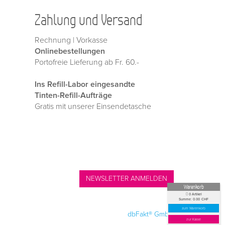
Zahlung und Versand
Rechnung | Vorkasse
Onlinebestellungen
Portofreie Lieferung ab Fr. 60.-
Ins Refill-Labor eingesandte
Tinten-Refill-Aufträge
Gratis mit unserer Einsendetasche
NEWSLETTER ANMELDEN
Warenkorb
0
Artikel
Summe:
0.00
CHF
zum Warenkorb
l.: 061 315 1020
|
All Rights reserved —
by
dbFakt® GmbH
zur Kasse