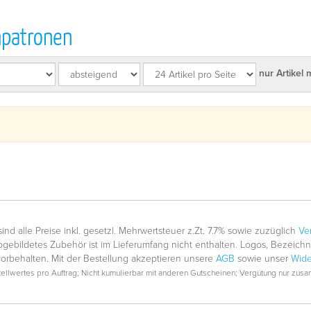
npatronen
nur Artikel 
nd alle Preise inkl. gesetzl. Mehrwertsteuer z.Zt. 7.7% sowie zuzüglich
Ve
gebildetes Zubehör ist im Lieferumfang nicht enthalten. Logos, Bezeic
vorbehalten. Mit der Bestellung akzeptieren unsere
AGB
sowie unser
Wide
llwertes pro Auftrag; Nicht kumulierbar mit anderen Gutscheinen; Vergütung nur zusam