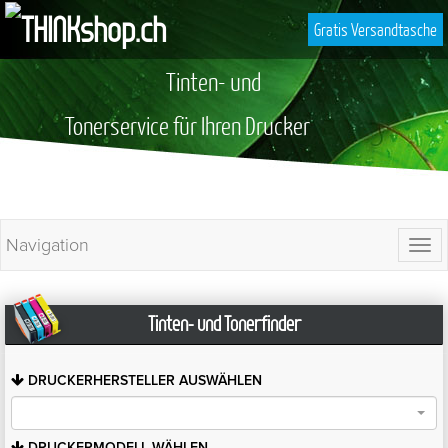
Gratis Versandtasche
Tinten- und
Tonerservice für Ihren Drucker
Navigation
Togg
navi
Tinten- und Tonerfinder
DRUCKERHERSTELLER
AUSWÄHLEN
DRUCKERMODELL
WÄHLEN