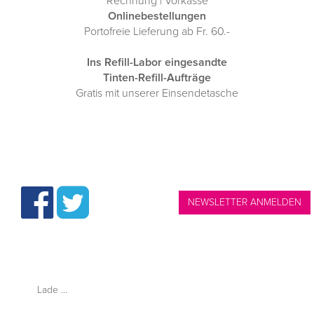
Rechnung | Vorkasse
Onlinebestellungen
Portofreie Lieferung ab Fr. 60.-
Ins Refill-Labor eingesandte
Tinten-Refill-Aufträge
Gratis mit unserer Einsendetasche
NEWSLETTER ANMELDEN
THINKshop.ch —
Tintenpatronen | Tel.: 061 315 1020
Lade ...