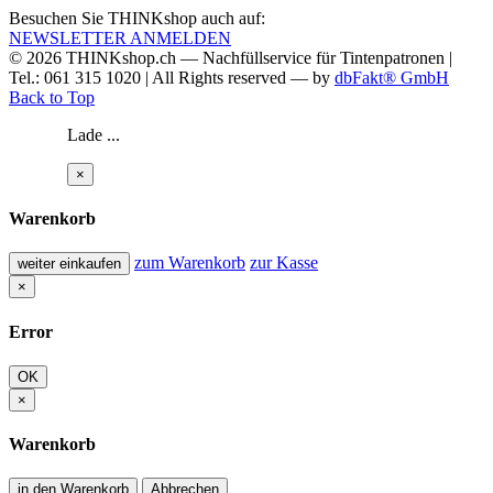
Besuchen Sie THINKshop auch auf:
NEWSLETTER ANMELDEN
© 2026
THINKshop.ch —
Nachfüllservice für
Tintenpatronen |
Tel.: 061 315 1020
|
All Rights reserved —
by
dbFakt® GmbH
Back to Top
Lade ...
×
Warenkorb
zum Warenkorb
zur Kasse
weiter einkaufen
×
Error
OK
×
Warenkorb
in den Warenkorb
Abbrechen