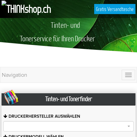
Gratis Versandtasche
Tinten- und
Tonerservice für Ihren Drucker
Navigation
Togg
navi
Tinten- und Tonerfinder
DRUCKERHERSTELLER
AUSWÄHLEN
DRUCKERMODELL
WÄHLEN