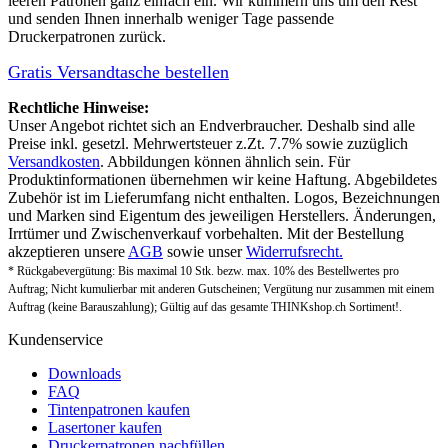
leeren Patronen ganz einfach ein. Wir kümmern uns um den Rest
und senden Ihnen innerhalb weniger Tage passende
Druckerpatronen zurück.
Gratis Versandtasche bestellen
Rechtliche Hinweise:
Unser Angebot richtet sich an Endverbraucher. Deshalb sind alle
Preise inkl. gesetzl. Mehrwertsteuer z.Zt. 7.7% sowie zuzüglich
Versandkosten
. Abbildungen können ähnlich sein. Für
Produktinformationen übernehmen wir keine Haftung. Abgebildetes
Zubehör ist im Lieferumfang nicht enthalten. Logos, Bezeichnungen
und Marken sind Eigentum des jeweiligen Herstellers. Änderungen,
Irrtümer und Zwischenverkauf vorbehalten. Mit der Bestellung
akzeptieren unsere
AGB
sowie unser
Widerrufsrecht.
* Rückgabevergütung: Bis maximal 10 Stk. bezw. max. 10% des Bestellwertes pro
Auftrag; Nicht kumulierbar mit anderen Gutscheinen; Vergütung nur zusammen mit einem
Auftrag (keine Barauszahlung); Gültig auf das gesamte THINKshop.ch Sortiment!.
Kundenservice
Downloads
FAQ
Tintenpatronen kaufen
Lasertoner kaufen
Druckerpatronen nachfüllen