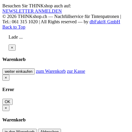
Besuchen Sie THINKshop auch auf:
NEWSLETTER ANMELDEN
© 2026
THINKshop.ch —
Nachfüllservice für
Tintenpatronen |
Tel.: 061 315 1020
|
All Rights reserved —
by
dbFakt® GmbH
Back to Top
Lade ...
×
Warenkorb
zum Warenkorb
zur Kasse
weiter einkaufen
×
Error
OK
×
Warenkorb
in den Warenkorb
Abbrechen