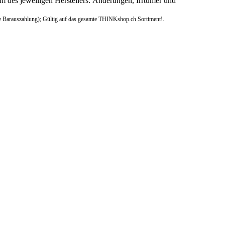
 des jeweiligen Herstellers. Änderungen, Irrtümer und
e Barauszahlung); Gültig auf das gesamte THINKshop.ch Sortiment!.