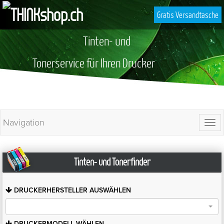
Gratis Versandtasche
Tinten- und
Tonerservice für Ihren Drucker
Navigation
Togg
navi
Tinten- und Tonerfinder
DRUCKERHERSTELLER
AUSWÄHLEN
DRUCKERMODELL
WÄHLEN