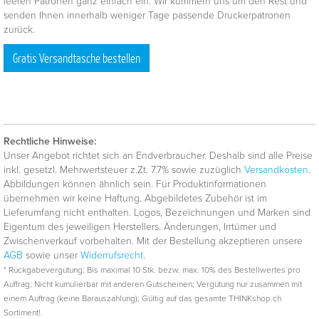
leeren Patronen ganz einfach ein. Wir kümmern uns um den Rest und
senden Ihnen innerhalb weniger Tage passende Druckerpatronen
zurück.
Gratis Versandtasche bestellen
Rechtliche Hinweise:
Unser Angebot richtet sich an Endverbraucher. Deshalb sind alle Preise
inkl. gesetzl. Mehrwertsteuer z.Zt. 7.7% sowie zuzüglich
Versandkosten
.
Abbildungen können ähnlich sein. Für Produktinformationen
übernehmen wir keine Haftung. Abgebildetes Zubehör ist im
Lieferumfang nicht enthalten. Logos, Bezeichnungen und Marken sind
Eigentum des jeweiligen Herstellers. Änderungen, Irrtümer und
Zwischenverkauf vorbehalten. Mit der Bestellung akzeptieren unsere
AGB
sowie unser
Widerrufsrecht.
* Rückgabevergütung: Bis maximal 10 Stk. bezw. max. 10% des Bestellwertes pro
Auftrag; Nicht kumulierbar mit anderen Gutscheinen; Vergütung nur zusammen mit
einem Auftrag (keine Barauszahlung); Gültig auf das gesamte THINKshop.ch
Sortiment!.