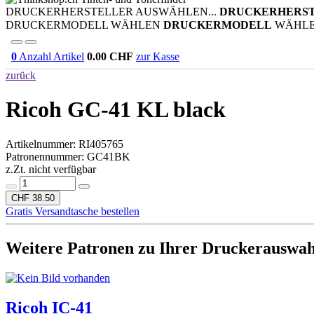
DRUCKERHERSTELLER AUSWÄHLEN...
DRUCKERHERS
DRUCKERMODELL WÄHLEN
DRUCKERMODELL
WÄHL
0
Anzahl Artikel
0.00
CHF
zur Kasse
zurück
Ricoh GC-41 KL black
Artikelnummer:
RI405765
Patronennummer: GC41BK
z.Zt. nicht verfügbar
CHF 38.50
Gratis Versandtasche bestellen
Weitere Patronen zu Ihrer Druckerauswah
Ricoh IC-41