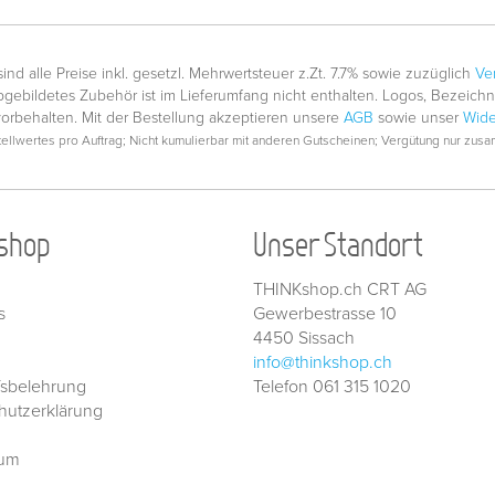
nd alle Preise inkl. gesetzl. Mehrwertsteuer z.Zt. 7.7% sowie zuzüglich
Ve
gebildetes Zubehör ist im Lieferumfang nicht enthalten. Logos, Bezeic
vorbehalten. Mit der Bestellung akzeptieren unsere
AGB
sowie unser
Wide
llwertes pro Auftrag; Nicht kumulierbar mit anderen Gutscheinen; Vergütung nur zusam
shop
Unser Standort
THINKshop.ch CRT AG
s
Gewerbestrasse 10
4450 Sissach
info@thinkshop.ch
fsbelehrung
Telefon 061 315 1020
hutzerklärung
sum