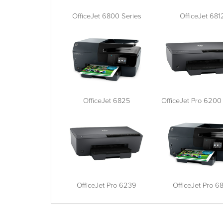
OfficeJet 6800 Series
OfficeJet 681
OfficeJet 6825
OfficeJet Pro 6200
OfficeJet Pro 6239
OfficeJet Pro 6