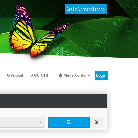
Gratis Versandtasche
b
0
Artikel
0.00
CHF
Mein Konto
Login