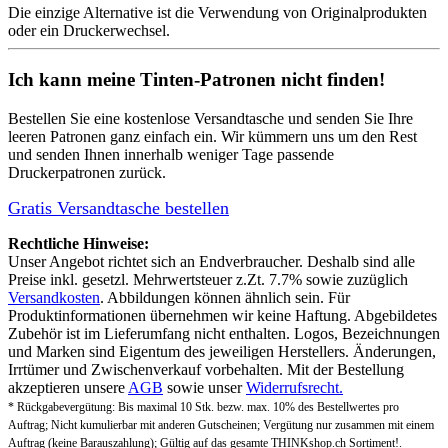
Die einzige Alternative ist die Verwendung von Originalprodukten
oder ein Druckerwechsel.
Ich kann meine Tinten-Patronen nicht finden!
Bestellen Sie eine
kostenlose Versandtasche
und senden Sie Ihre
leeren Patronen ganz einfach ein. Wir kümmern uns um den Rest
und senden Ihnen innerhalb weniger Tage passende
Druckerpatronen zurück.
Gratis Versandtasche bestellen
Rechtliche Hinweise:
Unser Angebot richtet sich an Endverbraucher. Deshalb sind alle
Preise inkl. gesetzl. Mehrwertsteuer z.Zt. 7.7% sowie zuzüglich
Versandkosten
. Abbildungen können ähnlich sein. Für
Produktinformationen übernehmen wir keine Haftung. Abgebildetes
Zubehör ist im Lieferumfang nicht enthalten. Logos, Bezeichnungen
und Marken sind Eigentum des jeweiligen Herstellers. Änderungen,
Irrtümer und Zwischenverkauf vorbehalten. Mit der Bestellung
akzeptieren unsere
AGB
sowie unser
Widerrufsrecht.
* Rückgabevergütung: Bis maximal 10 Stk. bezw. max. 10% des Bestellwertes pro
Auftrag; Nicht kumulierbar mit anderen Gutscheinen; Vergütung nur zusammen mit einem
Auftrag (keine Barauszahlung); Gültig auf das gesamte THINKshop.ch Sortiment!.