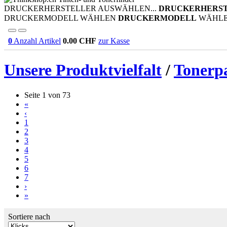
DRUCKERHERSTELLER AUSWÄHLEN...
DRUCKERHERS
DRUCKERMODELL WÄHLEN
DRUCKERMODELL
WÄHL
0
Anzahl Artikel
0.00
CHF
zur Kasse
Unsere Produktvielfalt
/
Tonerp
Seite 1 von 73
«
‹
1
2
3
4
5
6
7
›
»
Sortiere nach