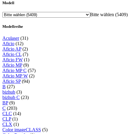
Modell
Bitte wählen (5409)
Modellreihe
Aculaser
(31)
Aficio
(12)
Aficio AP
(2)
Aficio CL
(7)
Aficio FW
(1)
Aficio MP
(9)
Aficio MP C
(57)
Aficio MP W
(2)
Aficio SP
(94)
B
(27)
bizhub
(3)
bizhub C
(23)
BP
(9)
C
(203)
CLC
(14)
CLP
(1)
CLX
(1)
Color imageCLASS
(5)