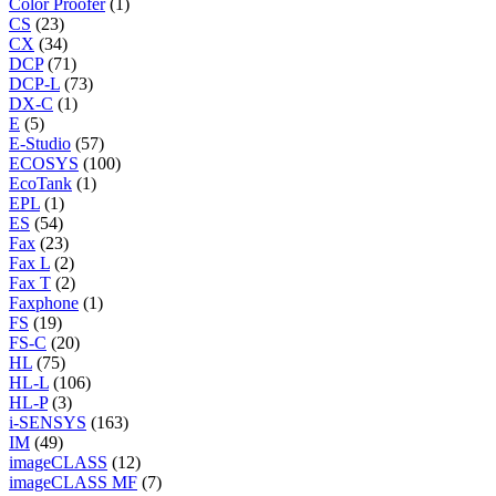
Color Proofer
(1)
CS
(23)
CX
(34)
DCP
(71)
DCP-L
(73)
DX-C
(1)
E
(5)
E-Studio
(57)
ECOSYS
(100)
EcoTank
(1)
EPL
(1)
ES
(54)
Fax
(23)
Fax L
(2)
Fax T
(2)
Faxphone
(1)
FS
(19)
FS-C
(20)
HL
(75)
HL-L
(106)
HL-P
(3)
i-SENSYS
(163)
IM
(49)
imageCLASS
(12)
imageCLASS MF
(7)