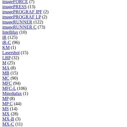
imageFORCE
(7)
imagePRESS
(13)
imagePROGRAF IPF
(2)
imagePROGRAF LP
(2)
imageRUNNER
(122)
imageRUNNER C
(73)
Intellifax
(10)
iR
(125)
iR-C
(96)
KM
(1)
Lasershot
(15)
LBP
(32)
M
(25)
MA
(8)
MB
(15)
MC
(90)
MFC
(94)
MFC-L
(106)
Minoltafax
(1)
MP
(8)
MP C
(44)
MS
(14)
MX
(28)
MX-B
(3)
MX-C
(11)