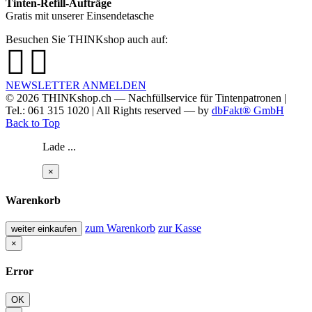
Tinten-Refill-Aufträge
Gratis mit unserer Einsendetasche
Besuchen Sie THINKshop auch auf:
NEWSLETTER ANMELDEN
© 2026
THINKshop.ch —
Nachfüllservice für
Tintenpatronen |
Tel.: 061 315 1020
|
All Rights reserved —
by
dbFakt® GmbH
Back to Top
Lade ...
×
Warenkorb
zum Warenkorb
zur Kasse
weiter einkaufen
×
Error
OK