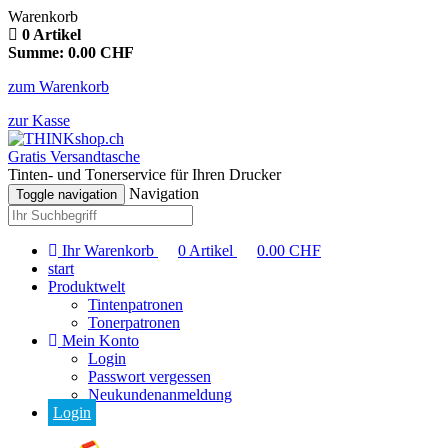
Warenkorb
0
Artikel
Summe:
0.00
CHF
zum Warenkorb
zur Kasse
Gratis Versandtasche
Tinten- und Tonerservice für Ihren Drucker
Navigation
Toggle navigation
Ihr Warenkorb
0
Artikel
0.00
CHF
start
Produktwelt
Tintenpatronen
Tonerpatronen
Mein Konto
Login
Passwort vergessen
Neukundenanmeldung
Login