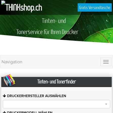
Gratis Versandtasche
Tinten- und
Tonerservice für Ihren Drucker
Navigation
Togg
navi
Tinten- und Tonerfinder
DRUCKERHERSTELLER
AUSWÄHLEN
DRUCKERMODELL
WÄHLEN