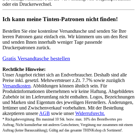
oder ein Druckerwechsel.
Ich kann meine Tinten-Patronen nicht finden!
Bestellen Sie eine
kostenlose Versandtasche
und senden Sie Ihre
leeren Patronen ganz einfach ein. Wir kümmern uns um den Rest
und senden Ihnen innerhalb weniger Tage passende
Druckerpatronen zurück.
Gratis Versandtasche bestellen
Rechtliche Hinweise:
Unser Angebot richtet sich an Endverbraucher. Deshalb sind alle
Preise inkl. gesetzl. Mehrwertsteuer z.Zt. 7.7% sowie zuzüglich
Versandkosten
. Abbildungen können ähnlich sein. Für
Produktinformationen übernehmen wir keine Haftung. Abgebildetes
Zubehör ist im Lieferumfang nicht enthalten. Logos, Bezeichnungen
und Marken sind Eigentum des jeweiligen Herstellers. Änderungen,
Irrtümer und Zwischenverkauf vorbehalten. Mit der Bestellung
akzeptieren unsere
AGB
sowie unser
Widerrufsrecht.
* Rückgabevergütung: Bis maximal 10 Stk. bezw. max. 10% des Bestellwertes pro
Auftrag; Nicht kumulierbar mit anderen Gutscheinen; Vergütung nur zusammen mit einem
Auftrag (keine Barauszahlung); Gültig auf das gesamte THINKshop.ch Sortiment!.