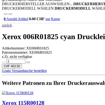
DRUCKERHERSTELLER AUSWÄHLEN...
DRUCKERHERS
DRUCKERMODELL WÄHLEN
DRUCKERMODELL
WÄHL
0
Anzahl Artikel
0.00
CHF
zur Kasse
zurück
Xerox 006R01825 cyan
Drucklei
Artikelnummer:
XE006R01825
Patronennummer: XE006R01825
z.Zt. nicht verfügbar
CHF 403.50
Gratis Versandtasche bestellen
Weitere Patronen zu Ihrer Druckerauswah
Xerox 115R00128