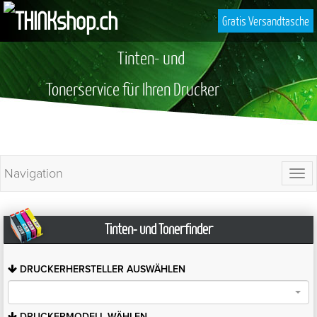
Gratis Versandtasche
Tinten- und
Tonerservice für Ihren Drucker
Navigation
Togg
navi
Tinten- und Tonerfinder
DRUCKERHERSTELLER
AUSWÄHLEN
DRUCKERMODELL
WÄHLEN