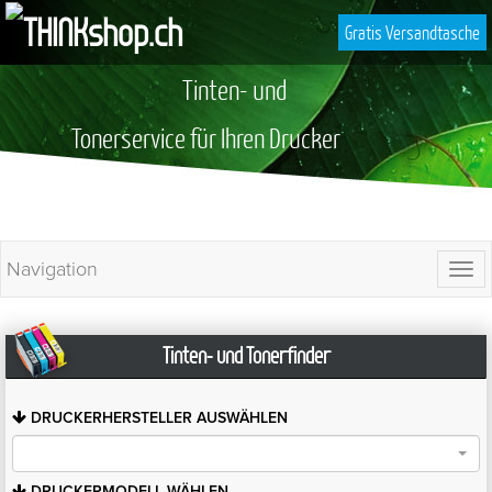
Gratis Versandtasche
Tinten- und
Tonerservice für Ihren Drucker
Navigation
Togg
navi
Tinten- und Tonerfinder
DRUCKERHERSTELLER
AUSWÄHLEN
DRUCKERMODELL
WÄHLEN