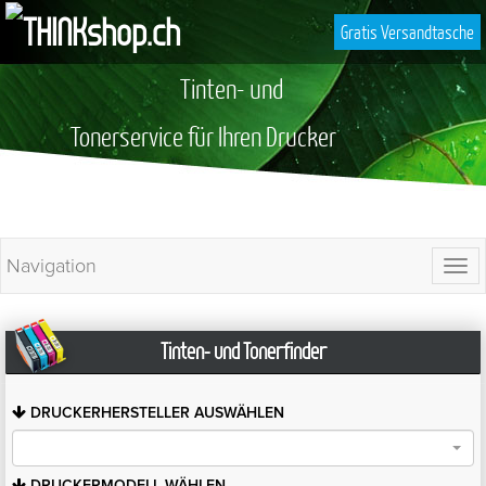
Gratis Versandtasche
Tinten- und
Tonerservice für Ihren Drucker
Navigation
Togg
navi
Tinten- und Tonerfinder
DRUCKERHERSTELLER
AUSWÄHLEN
DRUCKERMODELL
WÄHLEN