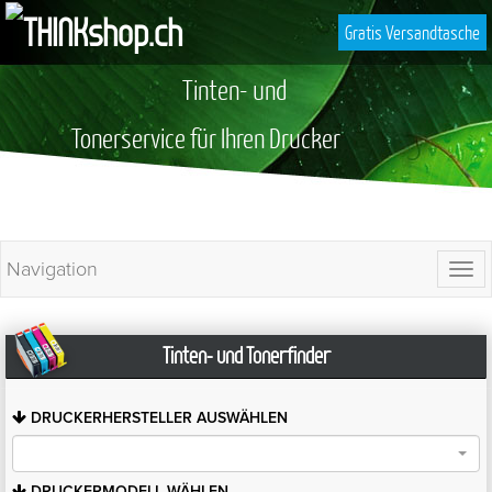
Gratis Versandtasche
Tinten- und
Tonerservice für Ihren Drucker
Navigation
Togg
navi
Tinten- und Tonerfinder
DRUCKERHERSTELLER
AUSWÄHLEN
DRUCKERMODELL
WÄHLEN