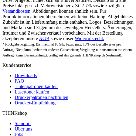
Unser Angebot richtet sich an Endverbraucher. Deshalb sind alle
Preise inkl. gesetzl. Mehrwertsteuer z.Zt. 7.7% sowie zuzüglich
Versandkosten
. Abbildungen können ähnlich sein. Für
Produktinformationen übernehmen wir keine Haftung. Abgebildetes
Zubehör ist im Lieferumfang nicht enthalten. Logos, Bezeichnungen
und Marken sind Eigentum des jeweiligen Herstellers. Änderungen,
Irrtümer und Zwischenverkauf vorbehalten. Mit der Bestellung
akzeptieren unsere
AGB
sowie unser
Widerrufsrecht.
* Rückgabevergütung: Bis maximal 10 Stk. bezw. max. 10% des Bestellwertes pro
Auftrag; Nicht kumulierbar mit anderen Gutscheinen; Vergütung nur zusammen mit einem
Auftrag (keine Barauszahlung); Gültig auf das gesamte THINKshop.ch Sortiment!.
Kundenservice
Downloads
FAQ
Tintenpatronen kaufen
Lasertoner kaufen
Druckerpatronen nachfüllen
Drucker-Empfehlung
THINKshop
Standort
Über uns
Jobs