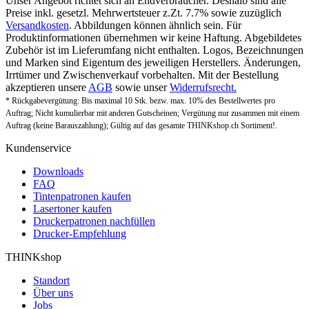
Unser Angebot richtet sich an Endverbraucher. Deshalb sind alle
Preise inkl. gesetzl. Mehrwertsteuer z.Zt. 7.7% sowie zuzüglich
Versandkosten
. Abbildungen können ähnlich sein. Für
Produktinformationen übernehmen wir keine Haftung. Abgebildetes
Zubehör ist im Lieferumfang nicht enthalten. Logos, Bezeichnungen
und Marken sind Eigentum des jeweiligen Herstellers. Änderungen,
Irrtümer und Zwischenverkauf vorbehalten. Mit der Bestellung
akzeptieren unsere
AGB
sowie unser
Widerrufsrecht.
* Rückgabevergütung: Bis maximal 10 Stk. bezw. max. 10% des Bestellwertes pro
Auftrag; Nicht kumulierbar mit anderen Gutscheinen; Vergütung nur zusammen mit einem
Auftrag (keine Barauszahlung); Gültig auf das gesamte THINKshop.ch Sortiment!.
Kundenservice
Downloads
FAQ
Tintenpatronen kaufen
Lasertoner kaufen
Druckerpatronen nachfüllen
Drucker-Empfehlung
THINKshop
Standort
Über uns
Jobs