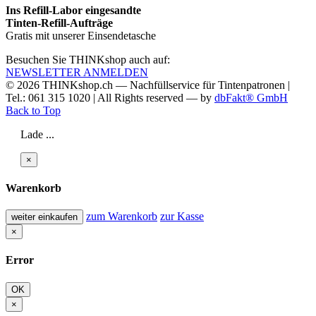
Ins Refill-Labor eingesandte
Tinten-Refill-Aufträge
Gratis mit unserer Einsendetasche
Besuchen Sie THINKshop auch auf:
NEWSLETTER ANMELDEN
© 2026
THINKshop.ch —
Nachfüllservice für
Tintenpatronen |
Tel.: 061 315 1020
|
All Rights reserved —
by
dbFakt® GmbH
Back to Top
Lade ...
×
Warenkorb
zum Warenkorb
zur Kasse
weiter einkaufen
×
Error
OK
×