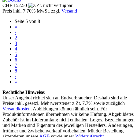
CHF 152.50
Preis inkl. 7.70% MwSt. zzgl.
Versand
Seite 5 von 8
«
‹
2
3
4
5
6
7
8
›
»
Rechtliche Hinweise:
Unser Angebot richtet sich an Endverbraucher. Deshalb sind alle
Preise inkl. gesetzl. Mehrwertsteuer z.Zt. 7.7% sowie zuzüglich
Versandkosten
. Abbildungen können ähnlich sein. Für
Produktinformationen übernehmen wir keine Haftung. Abgebildetes
Zubehör ist im Lieferumfang nicht enthalten. Logos, Bezeichnungen
und Marken sind Eigentum des jeweiligen Herstellers. Änderungen,
Irrtümer und Zwischenverkauf vorbehalten. Mit der Bestellung
akzeptieren unsere
AGB
sowie unser
Widerrufsrecht.